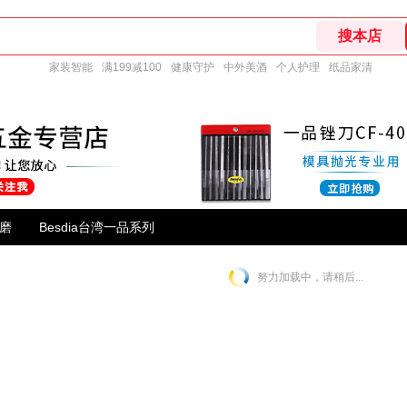
家装智能
满199减100
健康守护
中外美酒
个人护理
纸品家清
研磨
Besdia台湾一品系列
努力加载中，请稍后...