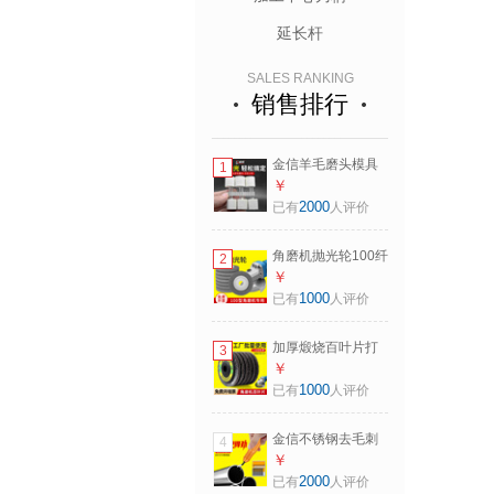
延长杆
SALES RANKING
销售排行
金信羊毛磨头模具
1
镜面抛光轮3mm柄
￥
羊毛轮打磨头T型羊
2000
已有
人评价
毛抛光镜面精细羊
毛球 【20mm圆
角磨机抛光轮100纤
2
柱】一包
维轮不锈钢抛光轮
￥
金属拉丝轮磨光机
1000
已有
人评价
尼龙打磨片 灰色通
用型【10片】9P硬
加厚煅烧百叶片打
3
度
磨片100抛光片砂布
￥
轮手磨机不锈钢角
1000
已有
人评价
磨片 煅烧【80#较
厚】20片
金信不锈钢去毛刺
4
刮刀手动修边器刀
￥
片毛刺修边刀工具
2000
已有
人评价