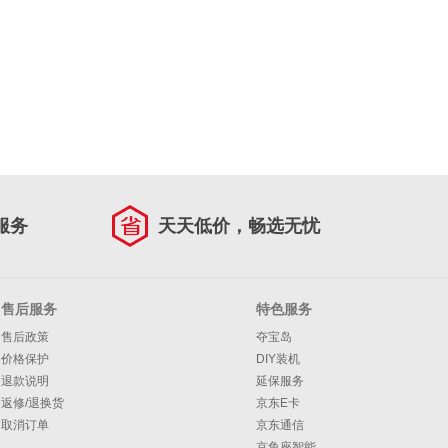
服务
天天低价，畅选无忧
售后服务
特色服务
售后政策
夺宝岛
价格保护
DIY装机
退款说明
延保服务
返修/退换货
京东E卡
取消订单
京东通信
京鱼座智能