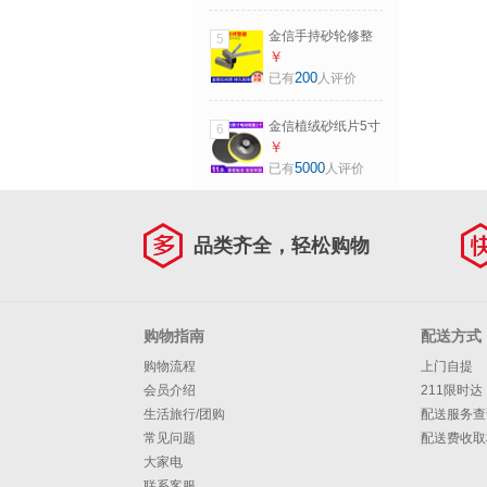
刀柄内孔倒角刀
BS1010常用款【一
金信手持砂轮修整
5
盒10片】不含刀柄
器台式砂轮机砂轮
￥
片修正金刚石修平
200
已有
人评价
白刚玉
金信植绒砂纸片5寸
6
125mm气动打磨机
￥
干磨沙纸木铝打磨
5000
已有
人评价
用自粘式圆盘木工
抛光圆形沙纸片金
属打磨抛光神器 5
品类齐全，轻松购物
寸电动吸盘2个【螺
牙M10】
购物指南
配送方式
购物流程
上门自提
会员介绍
211限时达
生活旅行/团购
配送服务查
常见问题
配送费收取
大家电
联系客服